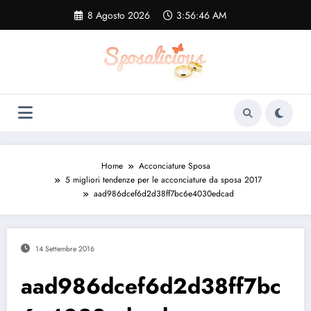
Vai
8 Agosto 2026
3:56:47 AM
al
contenuto
Home
Acconciature Sposa
5 migliori tendenze per le acconciature da sposa 2017
aad986dcef6d2d38ff7bc6e4030edcad
14 Settembre 2016
aad986dcef6d2d38ff7bc