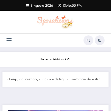
Vai
8 Agosto 2026
10:46:56 PM
al
contenuto
Home
Matrimoni Vip
Gossip, indiscrezioni, curiosità e dettagli sui matrimoni delle star.