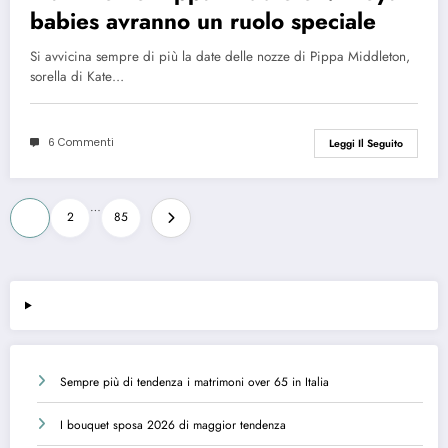
babies avranno un ruolo speciale
Si avvicina sempre di più la date delle nozze di Pippa Middleton,
sorella di Kate…
6 Commenti
Leggi Il Seguito
Paginazione
…
1
2
85
degli
articoli
Sempre più di tendenza i matrimoni over 65 in Italia
I bouquet sposa 2026 di maggior tendenza