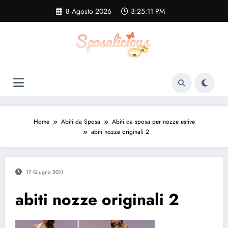
Vai
8 Agosto 2026
3:25:12 PM
al
contenuto
Home
Abiti da Sposa
Abiti da sposa per nozze estive
abiti nozze originali 2
17 Giugno 2011
abiti nozze originali 2