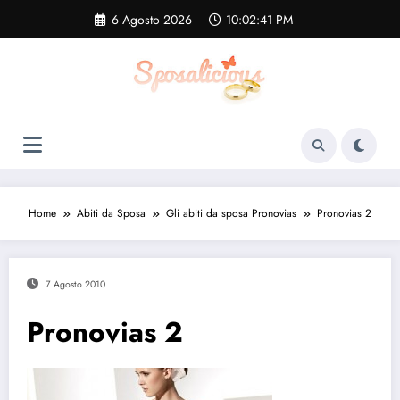
Vai
6 Agosto 2026
10:02:42 PM
al
contenuto
Home
Abiti da Sposa
Gli abiti da sposa Pronovias
Pronovias 2
7 Agosto 2010
Pronovias 2