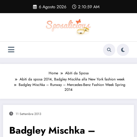
Vai
6 Agosto 2026
2:11:00 AM
al
contenuto
Home
Abiti da Sposa
Abiti da sposa 2014, Badgley Misckha alla New York fashion week
Badgley Mischka – Runway – Mercedes-Benz Fashion Week Spring
2014
11 Settembre 2013
Badgley Mischka –