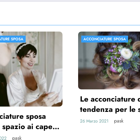
CONCIATURE SPOSA
ACCONCIATURE SPOSA
 acconciature di
ndenza per le spose
021
pask
arzo 2021