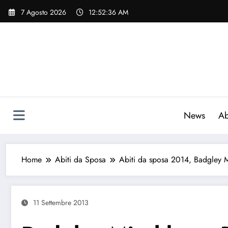
Vai
7 Agosto 2026
12:52:37 AM
al
contenuto
News
Ab
Home
Abiti da Sposa
Abiti da sposa 2014, Badgley 
11 Settembre 2013