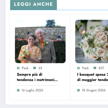
LEGGI ANCHE
Pask
32
Pask
857
Sempre più di
I bouquet sposa
tendenza i matrimoni
di maggior tend
over 65 in Italia
16 Luglio 2026
18 Giugno 2026