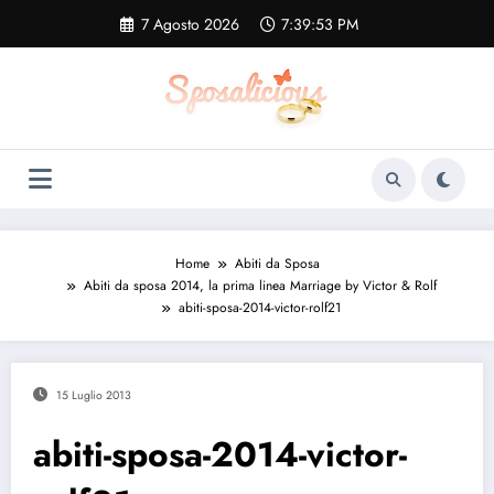
Vai
7 Agosto 2026
7:39:54 PM
al
contenuto
Home
Abiti da Sposa
Abiti da sposa 2014, la prima linea Marriage by Victor & Rolf
abiti-sposa-2014-victor-rolf21
15 Luglio 2013
abiti-sposa-2014-victor-