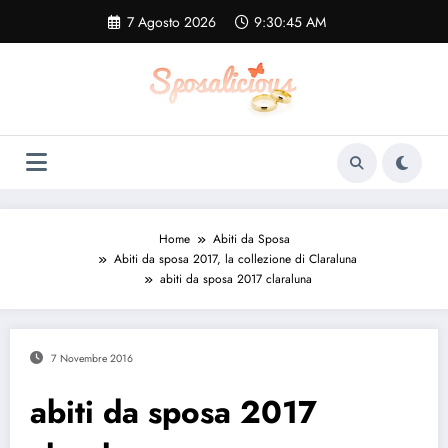
Vai
7 Agosto 2026
9:30:46 AM
al
contenuto
Home
Abiti da Sposa
Abiti da sposa 2017, la collezione di Claraluna
abiti da sposa 2017 claraluna
7 Novembre 2016
abiti da sposa 2017