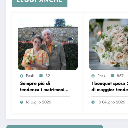
LEGGI ANCHE
Pask
32
Pask
857
Sempre più di
I bouquet sposa
tendenza i matrimoni
di maggior tend
over 65 in Italia
16 Luglio 2026
18 Giugno 2026