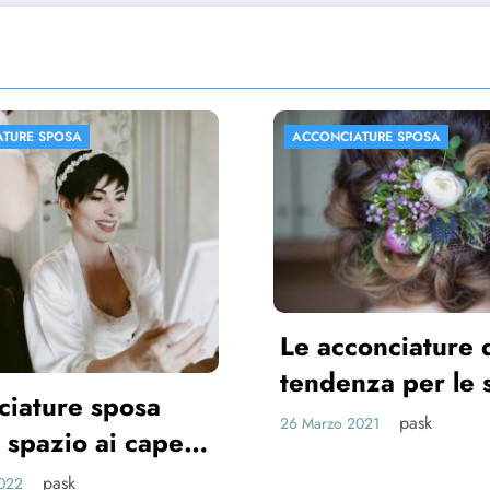
CONCIATURE SPOSA
ACCONCIATURE SPOS
 acconciature di
ndenza per le spose
021
pask
Marzo 2021