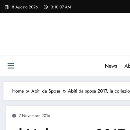
Vai
8 Agosto 2026
3:10:08 AM
al
contenuto
News
Ab
Home
Abiti da Sposa
Abiti da sposa 2017, la collezi
7 Novembre 2016