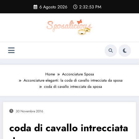
Vai
6 Agosto 2026
2:32:54 PM
al
contenuto
Home
Acconciature Sposa
Acconciature eleganti: la coda di cavallo intrecciata da sposa
coda di cavallo intrecciata da sposa
30 Novembre 2016
coda di cavallo intrecciata