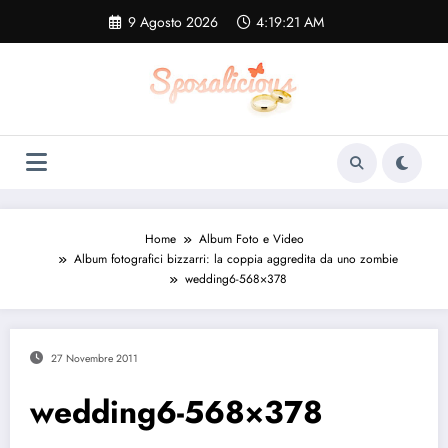
Vai
9 Agosto 2026
4:19:22 AM
al
contenuto
Home
Album Foto e Video
Album fotografici bizzarri: la coppia aggredita da uno zombie
wedding6-568×378
27 Novembre 2011
wedding6-568×378