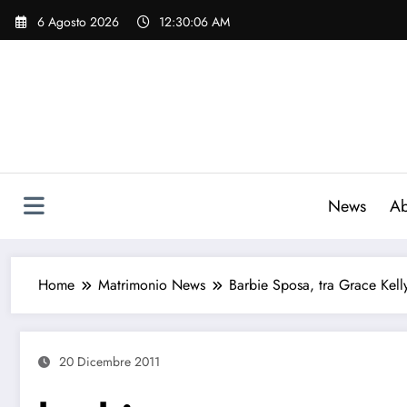
Vai
6 Agosto 2026
12:30:07 AM
al
contenuto
News
Ab
Home
Matrimonio News
Barbie Sposa, tra Grace Kel
20 Dicembre 2011