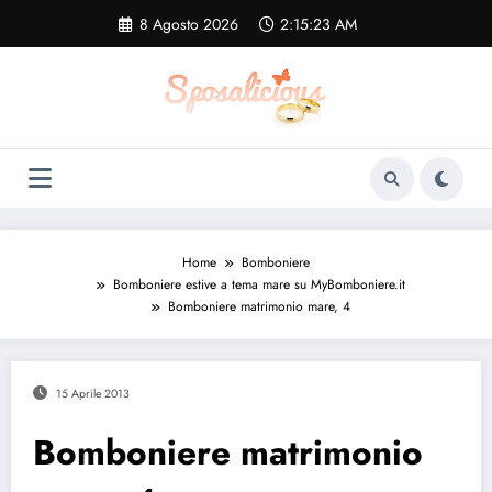
Vai
8 Agosto 2026
2:15:24 AM
al
contenuto
Home
Bomboniere
Bomboniere estive a tema mare su MyBomboniere.it
Bomboniere matrimonio mare, 4
15 Aprile 2013
Bomboniere matrimonio