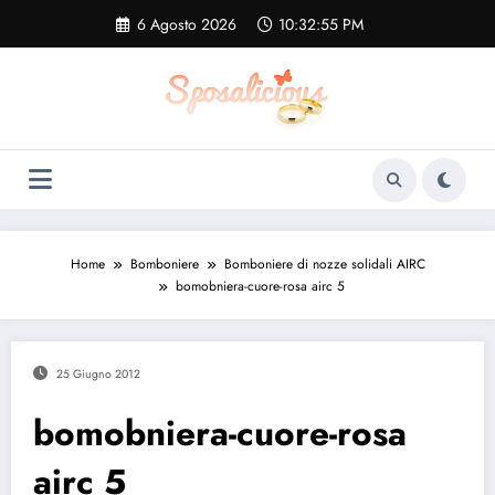
Vai
6 Agosto 2026
10:32:56 PM
al
contenuto
Home
Bomboniere
Bomboniere di nozze solidali AIRC
bomobniera-cuore-rosa airc 5
25 Giugno 2012
bomobniera-cuore-rosa
airc 5