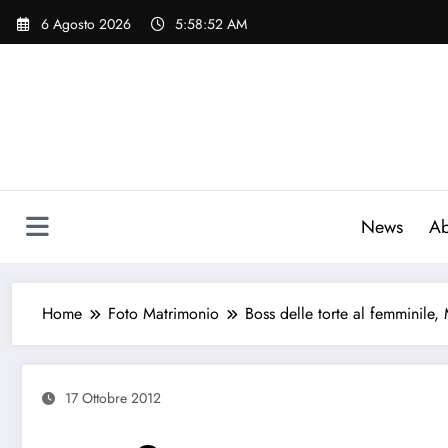
Vai
6 Agosto 2026
5:58:53 AM
al
contenuto
News
Ab
Home
Foto Matrimonio
Boss delle torte al femminile,
17 Ottobre 2012