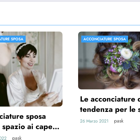
ONCIATURE SPOSA
ACCONCIATURE SPOSA
acconciature di
ndenza per le spose
21
pask
rzo 2021