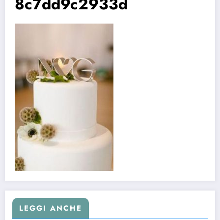
8c7dd9c2933d
LEGGI ANCHE