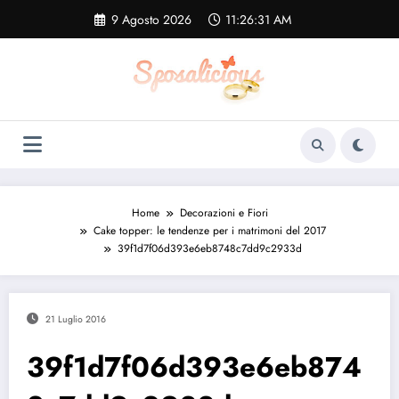
Vai
9 Agosto 2026
11:26:32 AM
al
contenuto
Home
Decorazioni e Fiori
Cake topper: le tendenze per i matrimoni del 2017
39f1d7f06d393e6eb8748c7dd9c2933d
21 Luglio 2016
39f1d7f06d393e6eb874