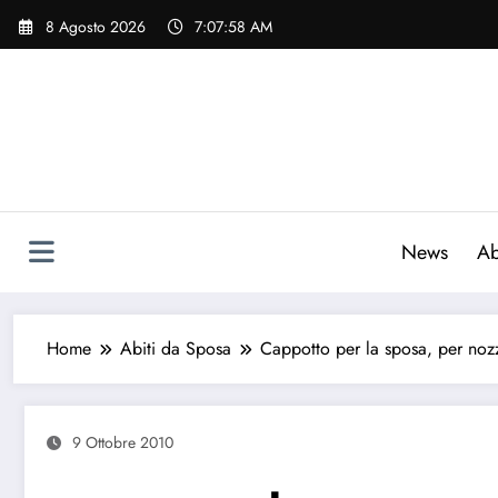
Vai
8 Agosto 2026
7:07:59 AM
al
contenuto
News
Ab
Home
Abiti da Sposa
Cappotto per la sposa, per noz
9 Ottobre 2010