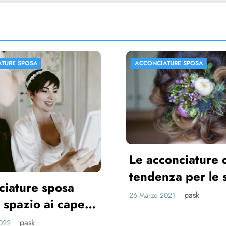
IATURE SPOSA
ACCONCIATURE SPOSA
conciature di
enza per le spose
1
pask
 2021