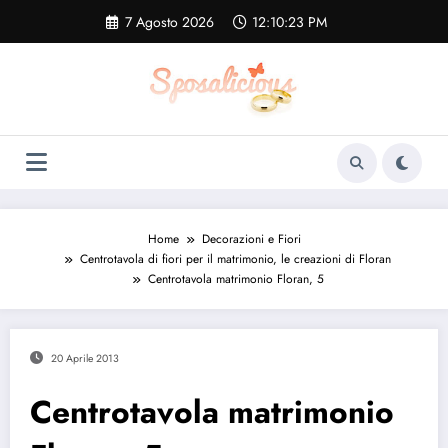
Vai
7 Agosto 2026
12:10:24 PM
al
contenuto
Home
Decorazioni e Fiori
Centrotavola di fiori per il matrimonio, le creazioni di Floran
Centrotavola matrimonio Floran, 5
20 Aprile 2013
Centrotavola matrimonio