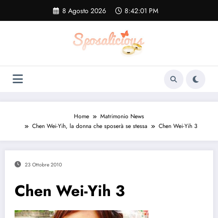
Vai
8 Agosto 2026
8:42:02 PM
al
contenuto
Home
Matrimonio News
Chen Wei-Yih, la donna che sposerà se stessa
Chen Wei-Yih 3
23 Ottobre 2010
Chen Wei-Yih 3