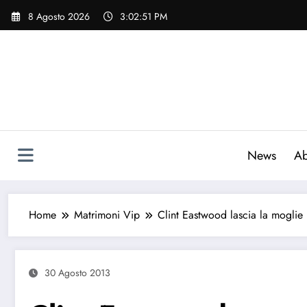
Vai
8 Agosto 2026
3:02:52 PM
al
contenuto
News
Ab
Home
Matrimoni Vip
Clint Eastwood lascia la moglie
30 Agosto 2013