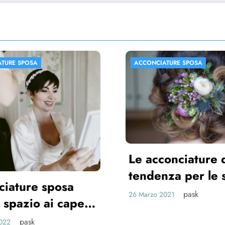
CIATURE SPOSA
ACCONCIATURE SPOSA
cconciature di
enza per le spose
1
pask
o 2021