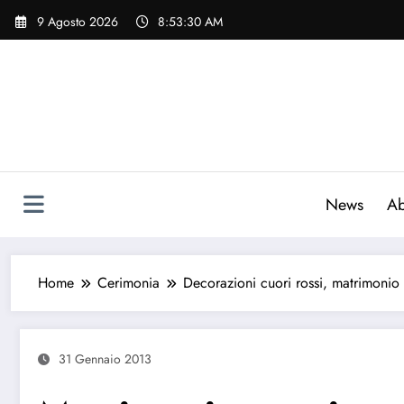
Vai
9 Agosto 2026
8:53:31 AM
al
contenuto
News
Ab
Home
Cerimonia
Decorazioni cuori rossi, matrimonio
31 Gennaio 2013