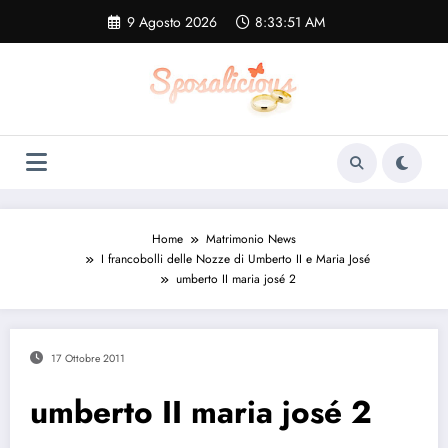
Vai
9 Agosto 2026
8:33:52 AM
al
contenuto
Home
Matrimonio News
I francobolli delle Nozze di Umberto II e Maria José
umberto II maria josé 2
17 Ottobre 2011
umberto II maria josé 2