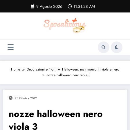
Vai
9 Agosto 2026
11:31:29 AM
al
contenuto
Home
Decorazioni e Fiori
Halloween, matrimonio in viola e nero
nozze halloween nero viola 3
23 Ottobre 2012
nozze halloween nero
viola 3