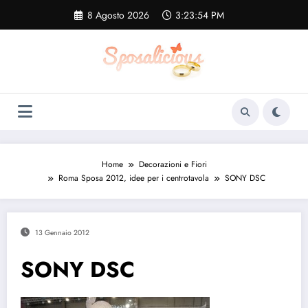
Vai
8 Agosto 2026
3:23:55 PM
al
contenuto
Home
Decorazioni e Fiori
Roma Sposa 2012, idee per i centrotavola
SONY DSC
13 Gennaio 2012
SONY DSC