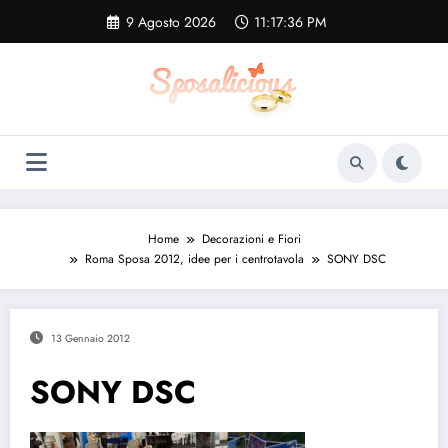
Vai
9 Agosto 2026
11:17:37 PM
al
contenuto
Home
Decorazioni e Fiori
Roma Sposa 2012, idee per i centrotavola
SONY DSC
13 Gennaio 2012
SONY DSC