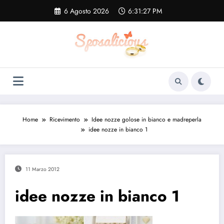
Vai
6 Agosto 2026
6:31:28 PM
al
contenuto
Home
Ricevimento
Idee nozze golose in bianco e madreperla
idee nozze in bianco 1
11 Marzo 2012
idee nozze in bianco 1