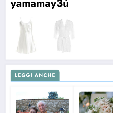
yamamay3ù
LEGGI ANCHE