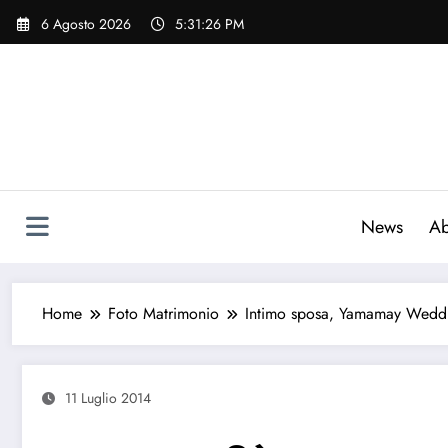
Vai
6 Agosto 2026
5:31:27 PM
al
contenuto
News
Ab
Home
Foto Matrimonio
Intimo sposa, Yamamay Weddi
11 Luglio 2014