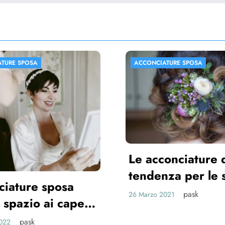
CONCIATURE SPOSA
ACCONCIATURE SPOS
 acconciature di
ndenza per le spose
021
pask
Marzo 2021