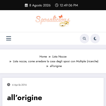
Vai
8 Agosto 2026
12:49:07 PM
al
contenuto
Home
Lista Nozze
Lista nozze, come arredare la casa degli sposi con Multiple (ricerche)
all’origine
4 Aprile 2016
all’origine