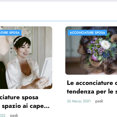
IATURE SPOSA
ACCONCIATURE SPOSA
conciature di
enza per le spose
1
pask
 2021