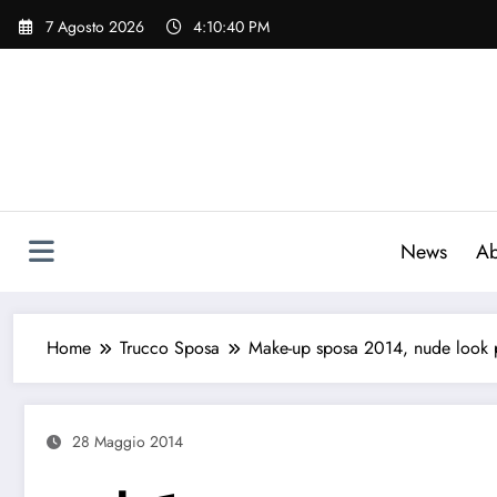
Vai
7 Agosto 2026
4:10:40 PM
al
contenuto
News
Ab
Home
Trucco Sposa
Make-up sposa 2014, nude look pe
28 Maggio 2014