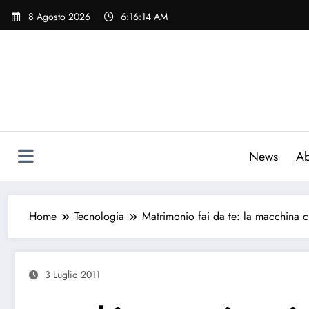
Vai
8 Agosto 2026
6:16:15 AM
al
contenuto
News
Ab
Home
Tecnologia
Matrimonio fai da te: la macchina c
3 Luglio 2011