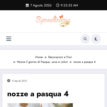
Vai
7 Agosto 2026
9:23:54 AM
al
contenuto
Home
Decorazioni e Fiori
Nozze il giorno di Pasqua, uova e colori
nozze a pasqua 4
8 Aprile 2012
nozze a pasqua 4