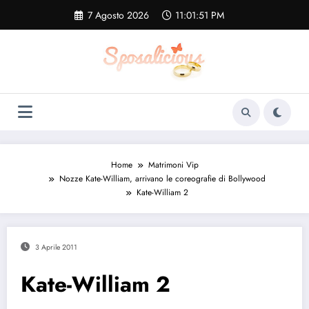
Vai
7 Agosto 2026
11:01:52 PM
al
contenuto
Home
Matrimoni Vip
Nozze Kate-William, arrivano le coreografie di Bollywood
Kate-William 2
3 Aprile 2011
Kate-William 2