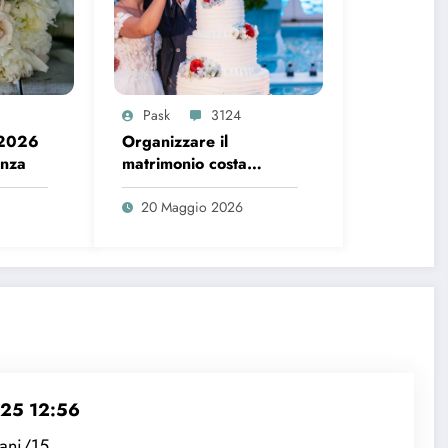
Pask
3124
 2026
Organizzare il
enza
matrimonio costa
sempre di più, ecco i
dati del 2026
20 Maggio 2026
025 12:56
ani/15