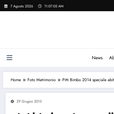
Vai
7 Agosto 2026
11:07:06 AM
al
contenuto
News
Ab
Home
Foto Matrimonio
Pitti Bimbo 2014 speciale abit
29 Giugno 2013