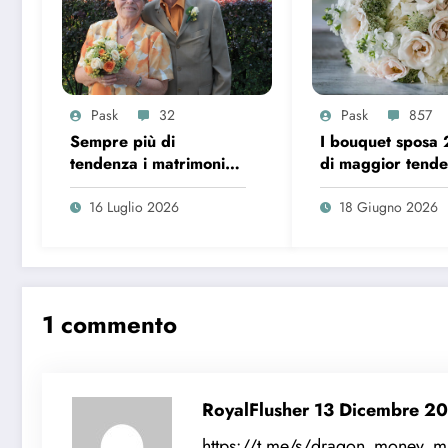
Pask
32
Pask
857
Sempre più di
I bouquet sposa
tendenza i matrimoni
di maggior tend
over 65 in Italia
16 Luglio 2026
18 Giugno 2026
1 commento
RoyalFlusher
13 Dicembre 2
https://t.me/s/dragon_money_m