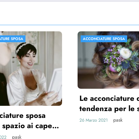
IATURE SPOSA
ACCONCIATURE SPOSA
conciature di
enza per le spose
1
pask
 2021