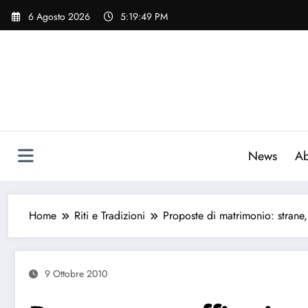
Vai
6 Agosto 2026
5:19:50 PM
al
contenuto
News
Ab
Home
Riti e Tradizioni
Proposte di matrimonio: strane,
9 Ottobre 2010