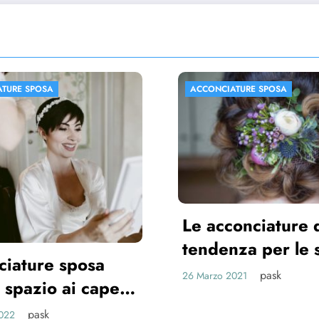
IATURE SPOSA
ACCONCIATURE SPOSA
conciature di
enza per le spose
1
pask
 2021