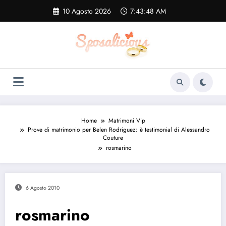
Vai
10 Agosto 2026
7:43:49 AM
al
contenuto
Home
Matrimoni Vip
Prove di matrimonio per Belen Rodriguez: è testimonial di Alessandro
Couture
rosmarino
6 Agosto 2010
rosmarino