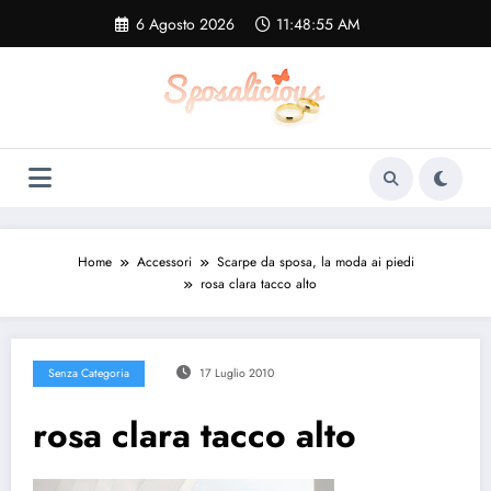
Vai
6 Agosto 2026
11:48:56 AM
al
contenuto
Home
Accessori
Scarpe da sposa, la moda ai piedi
rosa clara tacco alto
Senza Categoria
17 Luglio 2010
rosa clara tacco alto