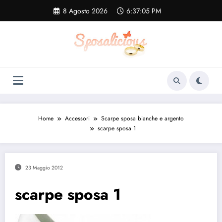
Vai
8 Agosto 2026
6:37:06 PM
al
contenuto
Home
Accessori
Scarpe sposa bianche e argento
scarpe sposa 1
23 Maggio 2012
scarpe sposa 1