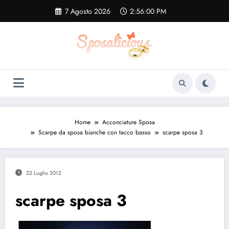
Vai
7 Agosto 2026
2:56:01 PM
al
contenuto
Home
Acconciature Sposa
Scarpe da sposa bianche con tacco basso
scarpe sposa 3
22 Luglio 2012
scarpe sposa 3