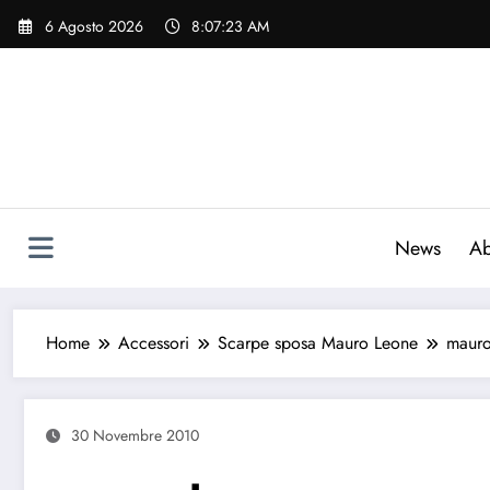
Vai
6 Agosto 2026
8:07:24 AM
al
contenuto
News
Ab
Home
Accessori
Scarpe sposa Mauro Leone
mauro
30 Novembre 2010