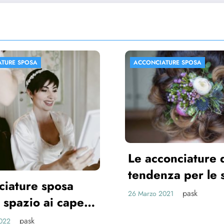
CONCIATURE SPOSA
ACCONCIATURE SPOSA
 acconciature di
ndenza per le spose
21
pask
arzo 2021