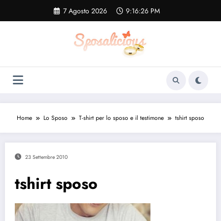
Vai
7 Agosto 2026
9:16:27 PM
al
contenuto
Home
Lo Sposo
T-shirt per lo sposo e il testimone
tshirt sposo
23 Settembre 2010
tshirt sposo