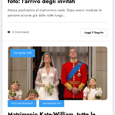
foto: l’arrivo degli invitati
Manca pochissimo al matrimonio reale. Dopo avervi mostrato le
persone accorse già dalla notte lungo…
0 Commenti
Leggi Il Seguito
29 Aprile 2011
FOTO MATRIMONIO
MATRIMONI VIP
Matrimonio Kate-William, tutte le