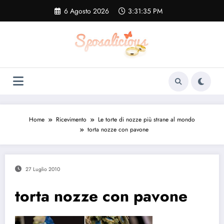
Vai
6 Agosto 2026
3:31:36 PM
al
contenuto
Home
Ricevimento
Le torte di nozze più strane al mondo
torta nozze con pavone
27 Luglio 2010
torta nozze con pavone