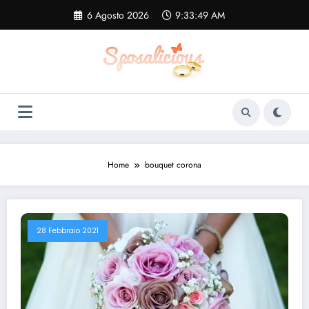
Vai
6 Agosto 2026
9:33:49 AM
al
contenuto
Home
bouquet corona
28 Febbraio 2021