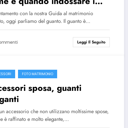
e e quando indossare i
nti
tamento con la nostra Guida al matrimonio
to, oggi parliamo del guanto. Il guanto è…
Leggi Il Seguito
Commenti
SSORI
FOTO MATRIMONIO
essori sposa, guanti
ganti
un accessorio che non utilizzano moltissime spose,
e è raffinato e molto elegante,…