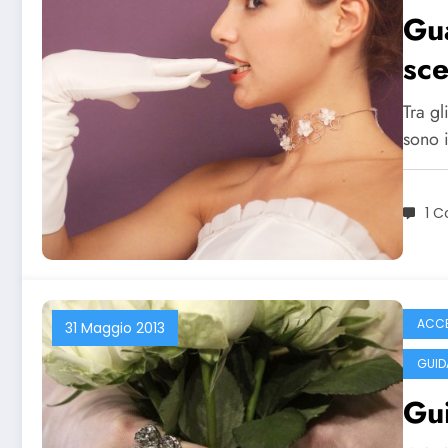
Gu
sce
Tra gl
sono 
1 
ACCE
31 Maggio 2013
GUID
Gui