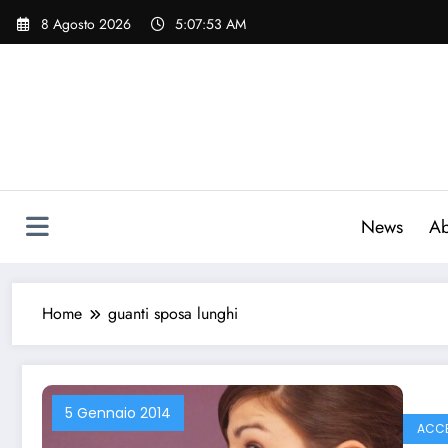
Vai
8 Agosto 2026
5:07:54 AM
al
contenuto
News
Ab
Home
guanti sposa lunghi
5 Gennaio 2014
ACCE