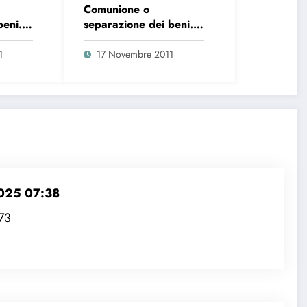
Comunione o
beni.
separazione dei beni.
II
Quale scegliere?
1
17 Novembre 2011
025 07:38
173