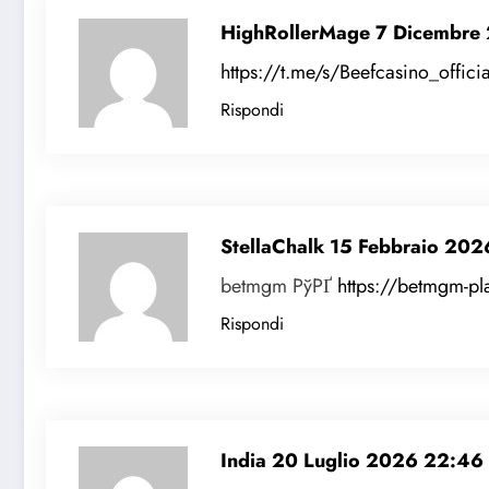
HighRollerMage
7 Dicembre
https://t.me/s/Beefcasino_officia
Rispondi
StellaChalk
15 Febbraio 202
betmgm РўРҐ
https://betmgm-p
Rispondi
India
20 Luglio 2026 22:46