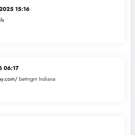
 2025 15:16
ls
6 06:17
lay.com/
betmgm Indiana