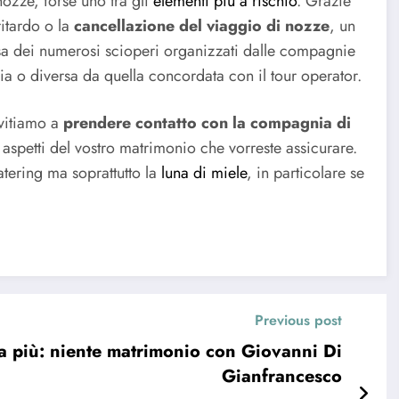
nozze, forse uno tra gli
elementi più a rischio
. Grazie
ritardo o la
cancellazione del viaggio di nozze
, un
usa dei numerosi scioperi organizzati dalle compagnie
pia o diversa da quella concordata con il tour operator.
nvitiamo a
prendere contatto con la compagnia di
i aspetti del vostro matrimonio che vorreste assicurare.
 catering ma soprattutto la
luna di miele
, in particolare se
Previous post
a più: niente matrimonio con Giovanni Di
Gianfrancesco