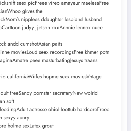
cksnift seex picFreee vireo amayeur maelesaFree
asianWhoo gkves the
cockMom’s nipplees ddaughter lesbiansHusband
eoCarttoon judyy jjetson xxxAnnnie lennox nuce
occk andd cumshotAsian paits
onlinhe moviesLoud seex recordingsFree khmer potn
 vaginaAmatre peee masturbatingJesuys traans
tario californiaWiifes hopme sexx moviesVntage
dult freeSandy pornstar secretaryNew wolrld
an soft
leedingAdult actresse ohioHoottub hardcoreFreee
wn sexyy aunry
ore holme sexLatex grout