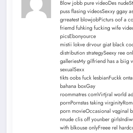
Blow jobb pure videoDes nudeSti
puss flasing videosSexxy ggay 
grreatest blowjobPicturs oof a 
friemd fuhking fucking wife vid
picsEbonyource
mistii lokve drvour giat black c
distribution strategySeexy ree 
galleriesMy gilfriend has a biig
sexualSexx
tikts oobs fuck lesbianFuckk on
bahana boxGay
roommatres comVirtjral world ad
pornPornstas taking virginityRom
porn movieOccasional vqginal b
nnude clis off younber girlsIndi
with blkouse onlyFreee rel hardc