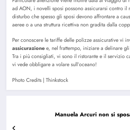
Particolare attenzione viene inoltre data al viaggio di 
ad AON, i novelli sposi possono assicurarsi contro il 
disturbo che spesso gli sposi devono affrontare a ca
aeree o a una struttura ricettiva non gradita dalla cop
Per conoscere le tariffe delle polizze assicurative vi i
assicurazione
e, nel frattempo, iniziare a delinare gl
Tra i più consigliati, vi sono il ristorante e il servizio
vi vede obbligare a volare sull’oceano!
Photo Credits | Thinkstock
Manuela Arcuri non si spos