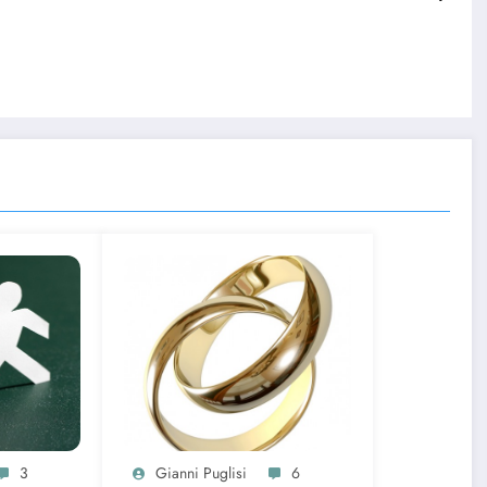
ù
3
Gianni Puglisi
6