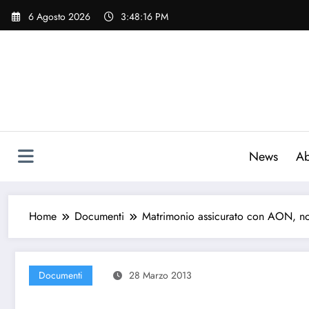
Vai
6 Agosto 2026
3:48:17 PM
al
contenuto
News
Ab
Home
Documenti
Matrimonio assicurato con AON, no
Documenti
28 Marzo 2013