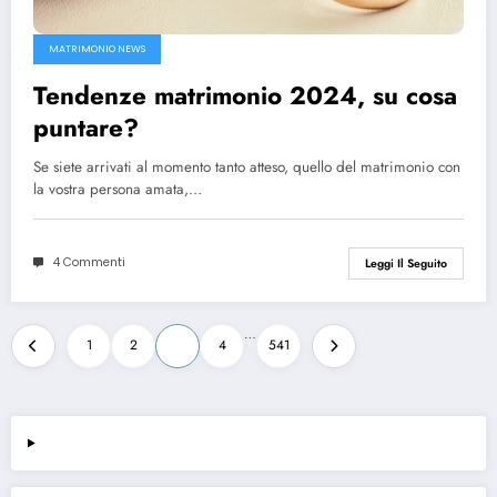
MATRIMONIO NEWS
Tendenze matrimonio 2024, su cosa
puntare?
Se siete arrivati al momento tanto atteso, quello del matrimonio con
la vostra persona amata,…
4 Commenti
Leggi Il Seguito
Paginazione
…
1
2
3
4
541
degli
articoli