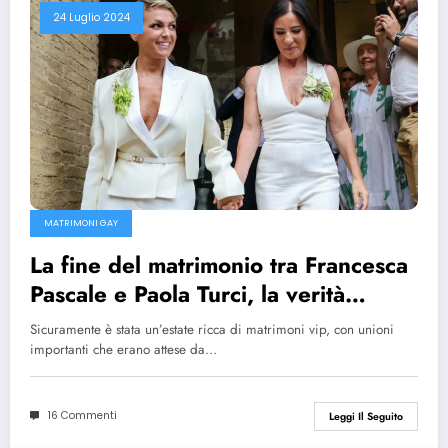
24 Luglio 2024
MATRIMONI GAY
La fine del matrimonio tra Francesca
Pascale e Paola Turci, la verità
secondo Fabrizio Corona
Sicuramente è stata un’estate ricca di matrimoni vip, con unioni
importanti che erano attese da…
16 Commenti
Leggi Il Seguito