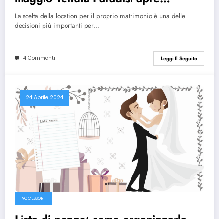
ufficialmente le prenotazioni
La scelta della location per il proprio matrimonio è una delle
decisioni più importanti per…
4 Commenti
Leggi Il Seguito
24 Aprile 2024
ACCESSORI