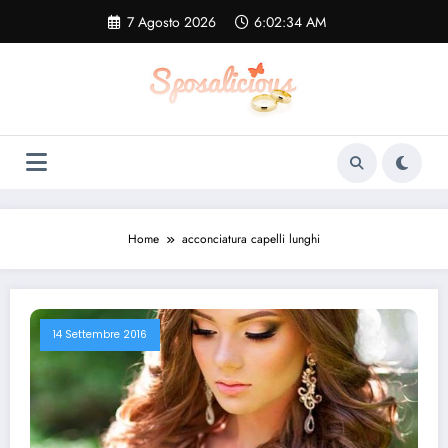
Vai
7 Agosto 2026
6:02:35 AM
al
contenuto
Home
acconciatura capelli lunghi
14 Settembre 2016