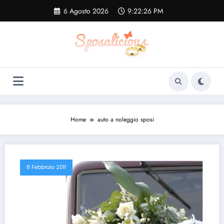
Vai
6 Agosto 2026
9:22:27 PM
al
contenuto
Home
auto a noleggio sposi
8 Febbraio 2011