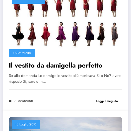
RICEVIMENTO
Il vestito da damigella perfetto
Se alla domanda Le damigelle vestite all'americana Sì o No? avete
risposto Sì, sarete in…
7 Commenti
Leggi Il Seguito
13 Luglio 2010