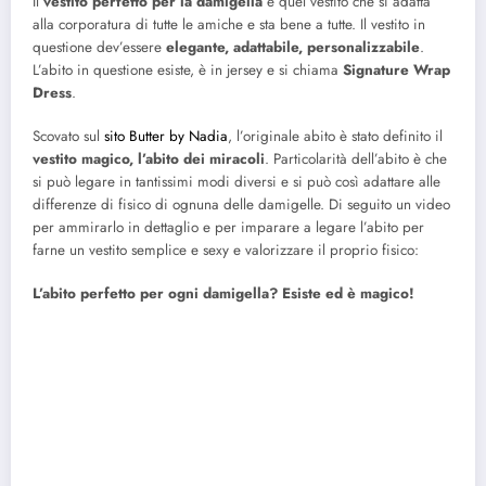
Il
vestito perfetto per la damigella
è quel vestito che si adatta
alla corporatura di tutte le amiche e sta bene a tutte. Il vestito in
questione dev’essere
elegante, adattabile, personalizzabile
.
L’abito in questione esiste, è in jersey e si chiama
Signature Wrap
Dress
.
Scovato sul
sito Butter by Nadia
, l’originale abito è stato definito il
vestito magico, l’abito dei miracoli
. Particolarità dell’abito è che
si può legare in tantissimi modi diversi e si può così adattare alle
differenze di fisico di ognuna delle damigelle. Di seguito un video
per ammirarlo in dettaglio e per imparare a legare l’abito per
farne un vestito semplice e sexy e valorizzare il proprio fisico:
L’abito perfetto per ogni damigella? Esiste ed è magico!