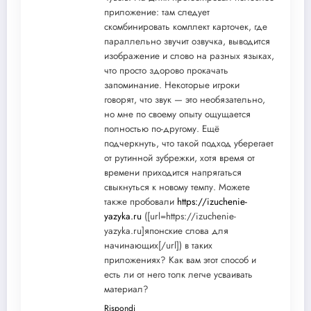
приложение: там следует
скомбинировать комплект карточек, где
параллельно звучит озвучка, выводится
изображение и слово на разных языках,
что просто здорово прокачать
запоминание. Некоторые игроки
говорят, что звук — это необязательно,
но мне по своему опыту ощущается
полностью по-другому. Ещё
подчеркнуть, что такой подход уберегает
от рутинной зубрежки, хотя время от
времени приходится напрягаться
свыкнуться к новому темпу. Можете
также пробовали
https://izuchenie-
yazyka.ru
([url=https://izuchenie-
yazyka.ru]японские слова для
начинающих[/url]) в таких
приложениях? Как вам этот способ и
есть ли от него толк легче усваивать
материал?
Rispondi