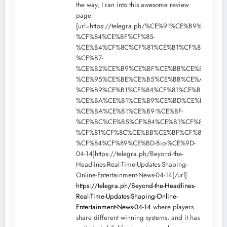
the way, I ran into this awesome review
page
[url=https://telegra.ph/%CE%91%CE%B9%CF%8
%CF%84%CE%BF%CF%85-
%CE%B4%CF%8C%CF%81%CE%B1%CF%84%CE%B
%CE%B7-
%CE%B2%CE%B9%CE%BF%CE%BB%CE%BF%CE%B
%CE%95%CE%BE%CE%B5%CE%BB%CE%AF%CE%B
%CE%B9%CE%B1%CF%84%CF%81%CE%B9%CE%B
%CE%BA%CE%B1%CE%B9%CE%BD%CE%BF%CF%
%CE%BA%CE%B1%CE%B9-%CE%BF-
%CE%BC%CE%B5%CF%84%CE%B1%CF%83%CF%8
%CF%81%CF%8C%CE%BB%CE%BF%CF%82-
%CF%84%CF%89%CE%BD-Bio-%CE%9D-
04-14]https://telegra.ph/Beyond-the-
Headlines-Real-Time-Updates-Shaping-
Online-Entertainment-News-04-14[/url]
https://telegra.ph/Beyond-the-Headlines-
Real-Time-Updates-Shaping-Online-
Entertainment-News-04-14
where players
share different winning systems, and it has