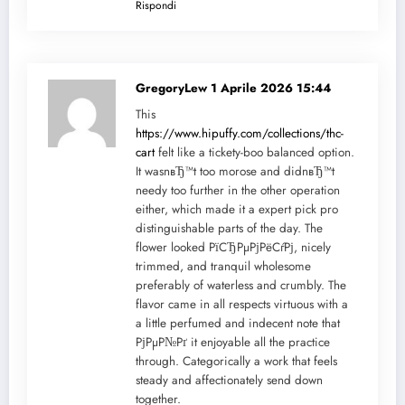
Rispondi
GregoryLew
1 Aprile 2026 15:44
This
https://www.hipuffy.com/collections/thc-
cart
felt like a tickety-boo balanced option.
It wasnвЂ™t too morose and didnвЂ™t
needy too further in the other operation
either, which made it a expert pick pro
distinguishable parts of the day. The
flower looked РїСЂРµРјРёСѓРј, nicely
trimmed, and tranquil wholesome
preferably of waterless and crumbly. The
flavor came in all respects virtuous with a
a little perfumed and indecent note that
РјРµР№Рґ it enjoyable all the practice
through. Categorically a work that feels
steady and affectionately send down
together.