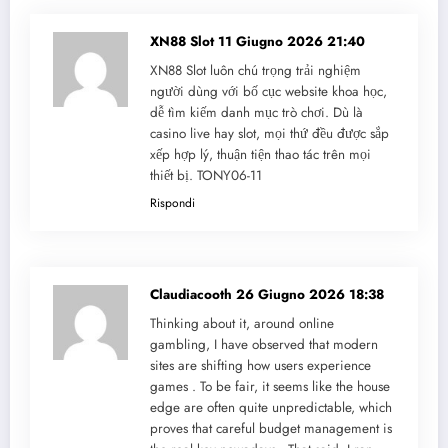
XN88 Slot
11 Giugno 2026 21:40
XN88 Slot luôn chú trọng trải nghiệm
người dùng với bố cục website khoa học,
dễ tìm kiếm danh mục trò chơi. Dù là
casino live hay slot, mọi thứ đều được sắp
xếp hợp lý, thuận tiện thao tác trên mọi
thiết bị. TONY06-11
Rispondi
Claudiacooth
26 Giugno 2026 18:38
Thinking about it, around online
gambling, I have observed that modern
sites are shifting how users experience
games . To be fair, it seems like the house
edge are often quite unpredictable, which
proves that careful budget management is