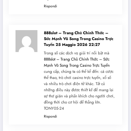
Rispondi
888slot – Trang Chủ Chính Thức –
Sức Mạnh Vô Song Trong Casino Trực
Tuyến
25 Maggio 2026 22:27
Trong số các dịch vụ giải trí nổi bật mà
888slot – Trang Chủ Chính Thức – Sức
Mạnh Vô Song Trong Casino Trực Tuyến
cung cấp, chúng ta có thể kể đến: cá cược
thể thao, trò chơi casino trực tuyến, xổ số
và nhiều trò chơi điện tử khác. Tất cả
những điều này được thiết kế để mang lại
sự thư giãn và phấn khích cho người chơi,
đồng thời cho cơ hội để thắng lớn.
TONY05-24
Rispondi