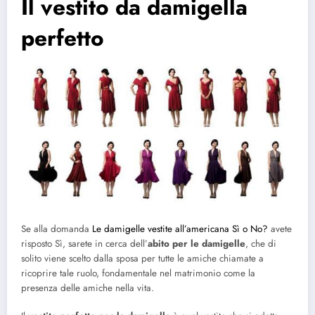
Il vestito da damigella
perfetto
Se alla domanda
Le damigelle vestite all’americana Sì o No?
avete
risposto Sì, sarete in cerca dell’
abito per le damigelle
, che di
solito viene scelto dalla sposa per tutte le amiche chiamate a
ricoprire tale ruolo, fondamentale nel matrimonio come la
presenza delle amiche nella vita.