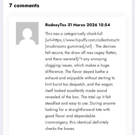
7 comments
RodneyTox
31 Marzo 2026 15:54
This was a categorically chock-full
[url=https://www.hipuffy.com/collections/mushroom
]mushrooms gummies[/url] . The devices
felt secure, the draw off was cagey flatten,
and there werenвЂ™t any annoying
clogging issues, which makes a huge
difference. The flavor stayed bathe a
exhaust and enjoyable without starting to
hint burnt too despatch, and the wagon
itself looked excellently made sound
revealed of the box. The total up it felt
steadfast and easy to use. During anyone
looking for a straightforward tote with
good flavor and dependable
ironmongery, this identical definitely
checks the boxes.