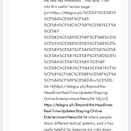
the real key nowadays . That said, I ran
into this useful review page
[url=https://telegra.ph/%CE%91%CE%B9%CF%8
%CF%84%CE%BF%CF%85-
%CE%B4%CF%8C%CF%81%CE%B1%CF%84%CE%B
%CE%B7-
%CE%B2%CE%B9%CE%BF%CE%BB%CE%BF%CE%B
%CE%95%CE%BE%CE%B5%CE%BB%CE%AF%CE%B
%CE%B9%CE%B1%CF%84%CF%81%CE%B9%CE%B
%CE%BA%CE%B1%CE%B9%CE%BD%CE%BF%CF%
%CE%BA%CE%B1%CE%B9-%CE%BF-
%CE%BC%CE%B5%CF%84%CE%B1%CF%83%CF%8
%CF%81%CF%8C%CE%BB%CE%BF%CF%82-
%CF%84%CF%89%CE%BD-Bio-%CE%9D-
04-14]https://telegra.ph/Beyond-the-
Headlines-Real-Time-Updates-Shaping-
Online-Entertainment-News-04-14[/url]
https://telegra.ph/Beyond-the-Headlines-
Real-Time-Updates-Shaping-Online-
Entertainment-News-04-14
where people
share different tactical systems, and it has
really helpful for keeping my risks down .