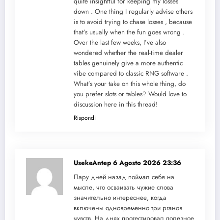
quite insightful for keeping my losses
down . One thing I regularly advise others
is to avoid trying to chase losses , because
that’s usually when the fun goes wrong .
Over the last few weeks, I’ve also
wondered whether the real-time dealer
tables genuinely give a more authentic
vibe compared to classic RNG software .
What’s your take on this whole thing, do
you prefer slots or tables? Would love to
discussion here in this thread!
Rispondi
UsekeAntep
6 Agosto 2026 23:36
Пару дней назад поймал себя на
мысле, что осваивать чужие слова
значительно интереснее, когда
включены одновременно три рганов
чувств. На днях протестировал полезное